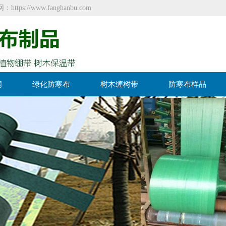
//www.fanghanbu.com
闻
绿化防寒布
树木缠树带
防寒布样品