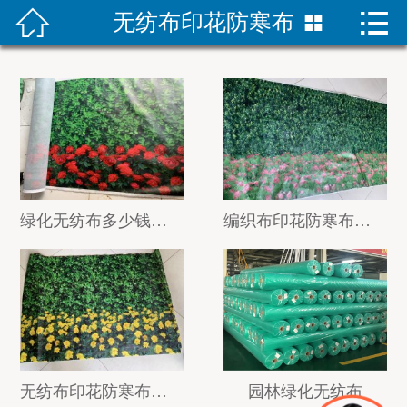


无纺布印花防寒布


首页
防寒布产品
防寒布新闻
绿化防寒布
树木缠树带
绿化无纺布多少钱一平方?
编织布印花防寒布用途!
防寒布样品
联系我们
无纺布印花防寒布的使用寿命
园林绿化无纺布