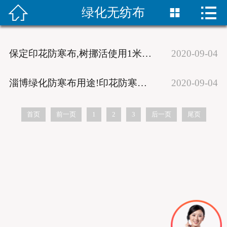


绿化无纺布


首页
防寒布产品
保定印花防寒布,树挪活使用1米印花无纺布包装
2020-09-04
防寒布新闻
淄博绿化防寒布用途!印花防寒无纺布现货供应
2020-09-04
绿化防寒布
首页
前一页
1
2
3
后一页
尾页
树木缠树带
防寒布样品
联系我们