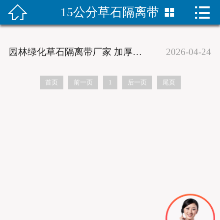


15公分草石隔离带


首页
防寒布产品
园林绿化草石隔离带厂家 加厚隔根板阻根效果好
2026-04-24
防寒布新闻
首页
前一页
1
后一页
尾页
绿化防寒布
树木缠树带
防寒布样品
联系我们