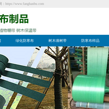
//www.fanghanbu.com
闻
绿化防寒布
树木缠树带
防寒布样品