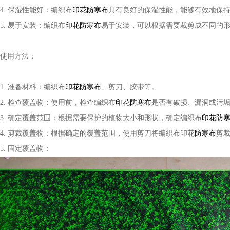
4. 保湿性能好：编织布
印花防寒布
具有良好的保湿性能，能够有效地保
5. 易于安装：编织布
印花防寒布
易于安装，可以根据需要裁剪成不同的
使用方法：
1. 准备材料：编织布
印花防寒布
、剪刀、胶带等。
2. 检查覆盖物：使用前，检查编织布
印花防寒布
是否有破损、漏洞或污
3. 确定覆盖范围：根据需要保护的植物大小和形状，确定编织布
印花防
4. 剪裁覆盖物：根据确定的覆盖范围，使用剪刀将编织布印花
防寒布
剪
5. 固定覆盖物：