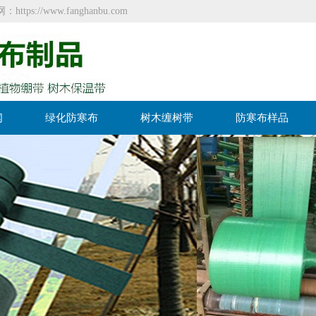
//www.fanghanbu.com
闻
绿化防寒布
树木缠树带
防寒布样品