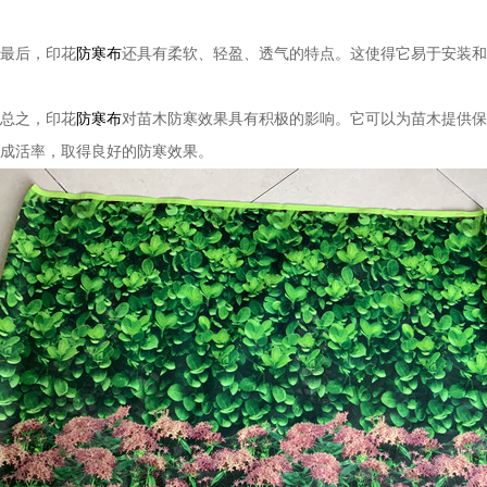
最后，印花
防寒布
还具有柔软、轻盈、透气的特点。这使得它易于安装和
总之，印花
防寒布
对苗木防寒效果具有积极的影响。它可以为苗木提供保
成活率，取得良好的防寒效果。