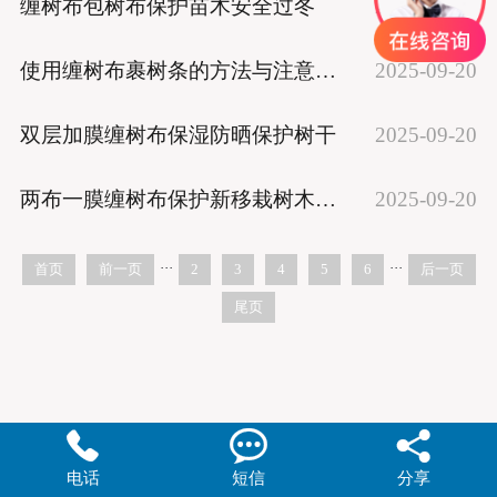
缠树布包树布保护苗木安全过冬
2025-09-20
使用缠树布裹树条的方法与注意事项
2025-09-20
双层加膜缠树布保湿防晒保护树干
2025-09-20
两布一膜缠树布保护新移栽树木好帮手
2025-09-20
···
···
首页
前一页
2
3
4
5
6
后一页
尾页



电话
短信
分享