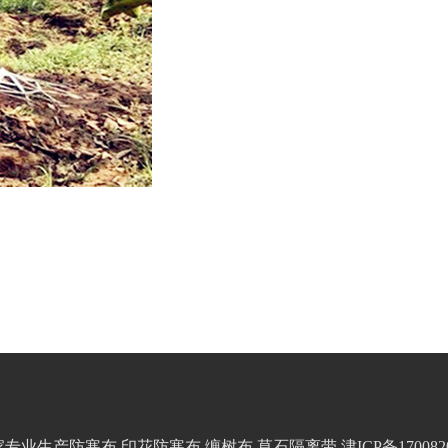
om) 厂家专业生产防寒布 印花防寒布 缠树布 草石隔离带
津ICP备170082