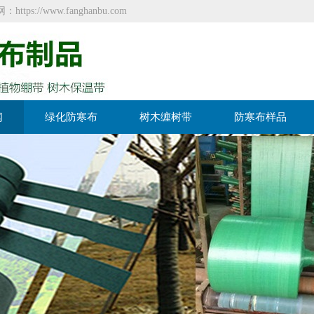
//www.fanghanbu.com
闻
绿化防寒布
树木缠树带
防寒布样品