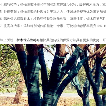
4. 精巧轻巧：植物绷带净重和空间相对草绳减少80%，缓解树木压力
5. 外观美观：植物绷带的外观设计美观大方，使园林景观整体效果更加
6. 隔热保温保湿补水：植物绷带特别制作构造，薄厚适度，锁水而透气
7. 提高存活率：添加特别制作的植物生命素，可使植物存活率提升10%
综上所述，
树木保温缠树布
相比其他传统的保温方法具有更多的优势，可