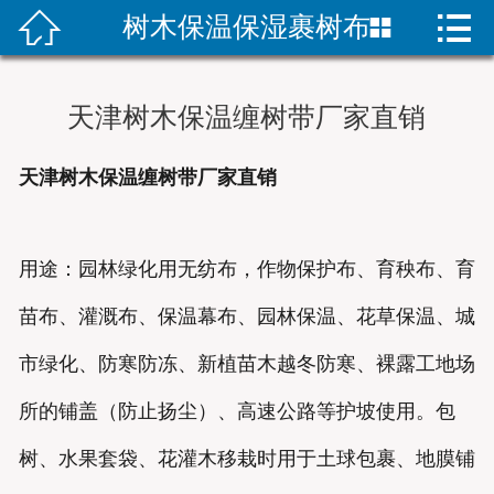


树木保温保湿裹树布


首页
防寒布产品
天津树木保温缠树带厂家直销
防寒布新闻
天津树木保温缠树带厂家直销
绿化防寒布
树木缠树带
用途：园林绿化用无纺布，作物保护布、育秧布、育
苗布、灌溉布、保温幕布、园林保温、花草保温、城
防寒布样品
市绿化、防寒防冻、新植苗木越冬防寒、裸露工地场
联系我们
所的铺盖（防止扬尘）、高速公路等护坡使用。包
树、水果套袋、花灌木移栽时用于土球包裹、地膜铺