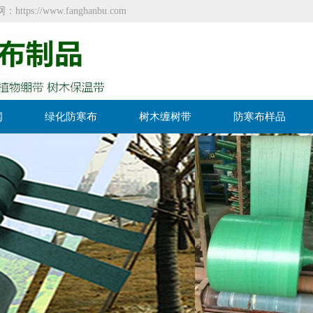
//www.fanghanbu.com
闻
绿化防寒布
树木缠树带
防寒布样品