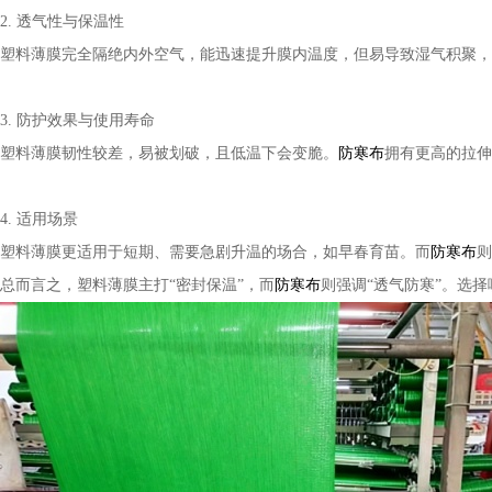
2. 透气性与保温性
塑料薄膜完全隔绝内外空气，能迅速提升膜内温度，但易导致湿气积聚，
3. 防护效果与使用寿命
塑料薄膜韧性较差，易被划破，且低温下会变脆。
防寒布
拥有更高的拉伸
4. 适用场景
塑料薄膜更适用于短期、需要急剧升温的场合，如早春育苗。而
防寒布
则
总而言之，塑料薄膜主打“密封保温”，而
防寒布
则强调“透气防寒”。选