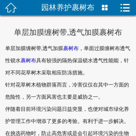


园林养护裹树布


首页
防寒布产品
单层加膜缠树带,透气加膜裹树布
防寒布新闻
单层加膜缠树带,透气加膜
裹树布
，单面过膜缠树布透气
绿化防寒布
性锁水
裹树布
具有较强的隔热保温锁水透气性能能，针
树木缠树带
对不同花草树木采取相应防冻措施。
针对花草树木植物群落而言，冷害仅仅在其中一方面的
防寒布样品
危险性，另一方面风害也主要是威协之一。
联系我们
伴随着目前环境污染问题日益突显，也便对城市绿化养
护管理工作中增添了更多的考验。有利于进一步解决。
在挑选药物时，防止高危害或是会引起环境污染的生物